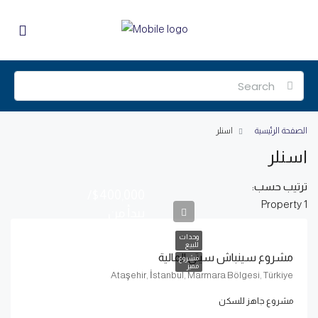
الصفحة الرئيسية
اسنلر
اسنلر
ترتيب حسب:
$400,000/
1 Property
يبدأ من
وحدات
للبيع
مشروع سينباش سيتي المالية
مشروع
مميز
Ataşehir, İstanbul, Marmara Bölgesi, Türkiye
مشروع جاهز للسكن