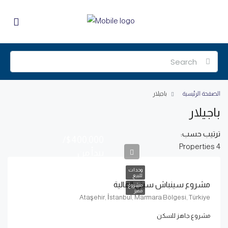
الصفحة الرئيسية
باجيلار
باجيلار
ترتيب حسب:
$400,000/
4 Properties
يبدأ من
وحدات
للبيع
مشروع سينباش سيتي المالية
مشروع
مميز
Ataşehir, İstanbul, Marmara Bölgesi, Türkiye
مشروع جاهز للسكن