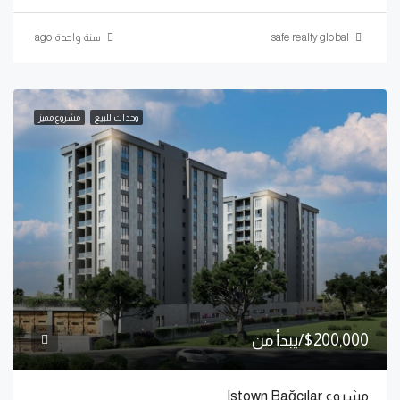
safe realty global
سنة واحدة ago
وحدات للبيع
مشروع مميز
$200,000/يبدأ من
مشروع Istown Bağcılar