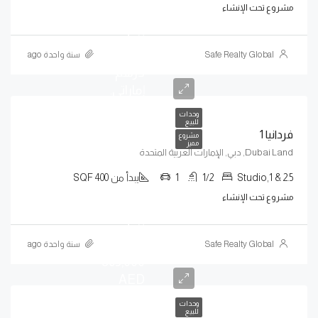
مشروع تحت الإنشاء
سعر
يبدأ من
667,000
Safe Realty Global
سنة واحدة ago
درهم
إماراتي.
وحدات
للبيع
فردانيا 1
مشروع
مميز
Dubai Land, دبي, الإمارات العربية المتحدة
Studio,1 & 2.5
1/2
1
يبدأ من 400 SQF
مشروع تحت الإنشاء
يبدأ
السعر
Safe Realty Global
سنة واحدة ago
865,000
AED
وحدات
للبيع