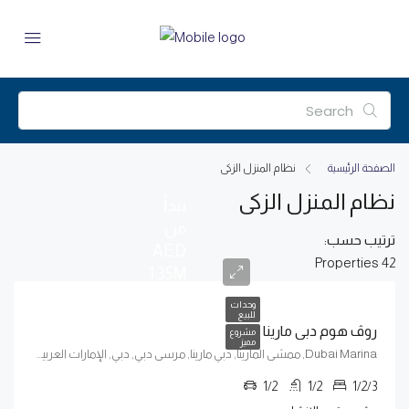
الصفحة الرئيسية
نظام المنزل الزكى
نظام المنزل الزكى
يبدأ
من
ترتيب حسب:
AED
42 Properties
1.35M
وحدات
للبيع
روڤ هوم دبي مارينا
مشروع
مميز
Dubai Marina, ممشى المارينا, دبي مارينا, مرسى دبي, دبي, الإمارات العربية المتحدة
1/2
1/2
1/2/3