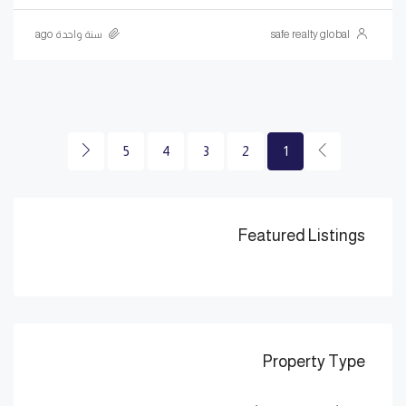
safe realty global
سنة واحدة ago
5
4
3
2
1
Featured Listings
Property Type