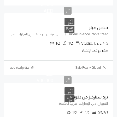
950,000
AED
وحدات
للبيع
ساس هيلز
مشروع
مميز
Dubai Science Park Street, البرشاء, البرشاء جنوب 3, دبي, الإمارات العربية المتحدة
1/2
1/2
Studio, 1, 2, 3, 4, 5
مشروع تحت الإنشاء
يبدأ من
Safe Realty Global
سنة واحدة ago
AED
900,000
وحدات
للبيع
برج سباركلز من دانوب
مشروع
مميز
الفرجان, دبي, الإمارات العربية المتحدة
1/2
1/2
0/1/2/3