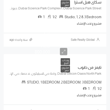
سكاى هيل استرا
مشروع
مميز
Dubai Science Park Complex 1, Dubai Science Park Street, دبيوتك, البرشاء, البرشاء جنوب 2, دبي, الإمارات العربية المتحدة
1
1/2
Studio, 1, 2 & 3 Bedroom
مشروع تحت الإنشاء
تبدأ
الأسعار
Safe Realty Global
سنة واحدة ago
AED
800,000
وحدات
للبيع
تايمز من دانوب
مشروع
مميز
Dubai Silicon Oasis North Park, واحة دبي للسيليكون, ند حصة, دبي, الإمارات العربية المتحدة
STUDIO, 1 BEDROOM, 2 BEDROOM, 3 BEDROOM
1
1/2
مشروع تحت الإنشاء